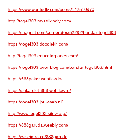
https://www.wantedly.com/users/142510970
http://togel303.mystrikingly.com/
https://magnitt.com/corporates/52292/bandar-togel303
https://togel303.doodlekit.com/
http://togel303.educatorpages.com/
https://togel303.over-blog.com/bandar-togel303.html
https://668poker.webflow.io/
https://suka-slot-888.webflow.io/
https://togel303.jouwweb.nl/
http://www.togel303.sitew.org/
https://888garuda.weebly.com/
https://wiseintro.co/888garuda