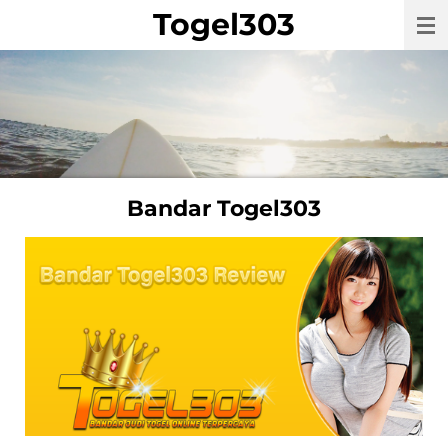
Togel303
Skip
to
main
content
Bandar Togel303