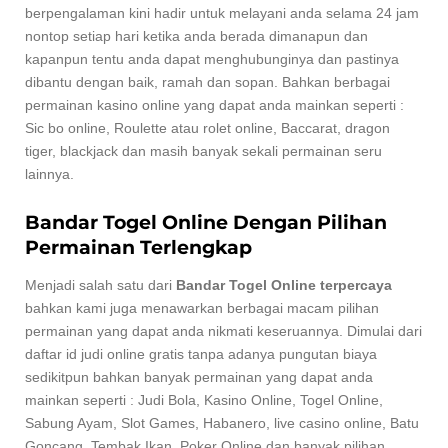
berpengalaman kini hadir untuk melayani anda selama 24 jam
nontop setiap hari ketika anda berada dimanapun dan
kapanpun tentu anda dapat menghubunginya dan pastinya
dibantu dengan baik, ramah dan sopan. Bahkan berbagai
permainan kasino online yang dapat anda mainkan seperti :
Sic bo online, Roulette atau rolet online, Baccarat, dragon
tiger, blackjack dan masih banyak sekali permainan seru
lainnya.
Bandar Togel Online Dengan Pilihan
Permainan Terlengkap
Menjadi salah satu dari
Bandar Togel Online terpercaya
bahkan kami juga menawarkan berbagai macam pilihan
permainan yang dapat anda nikmati keseruannya. Dimulai dari
daftar id judi online gratis tanpa adanya pungutan biaya
sedikitpun bahkan banyak permainan yang dapat anda
mainkan seperti : Judi Bola, Kasino Online, Togel Online,
Sabung Ayam, Slot Games, Habanero, live casino online, Batu
Goncang, Tembak Ikan, Poker Online dan banyak pilihan